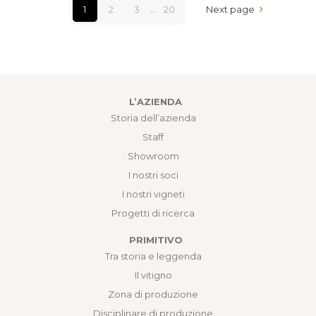
1
2
3
...
20
Next page
L’AZIENDA
Storia dell’azienda
Staff
Showroom
I nostri soci
I nostri vigneti
Progetti di ricerca
PRIMITIVO
Tra storia e leggenda
Il vitigno
Zona di produzione
Disciplinare di produzione