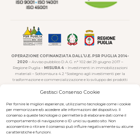
OPERAZIONE COFINANZIATA DALL’U.E. PSR PUGLIA 2014-
2020
– Avviso pubblico D.A.G. n° 102 del 29 giugno 2017 –
Regione Puglia –
MISURA 4
– Investimenti in immobilizzazioni
materiali – Sottomisura 4.2 “Sostegno agli investimenti per la
trasformazione e commercializzazione e lo sviluppo dei prodotti
agricoli”
Gestisci Consenso Cookie
Realizzato con il sostegno concesso sotto forma di aiuto forfettario
a valere sulla Sottomisura 9.1 – “Costituzione di Associazioni e
Per fornire le migliori esperienze, utilizziamo tecnologie come i cookie
Organizzazioni di produttori nei settori agricolo e forestale” PSR
per memorizzare e/o accedere alle informazioni del dispositivo. Il
consenso a queste tecnologie ci permetterà di elaborare dati come il
Regione Puglia 2014-2020 Fondo F.E.A.S.R. – Art. 27 Reg (UE)n.
comportamento di navigazione o ID unici su questo sito. Non
1305/2013.
acconsentire o ritirare il consenso può influire negativamente su alcune
caratteristiche e funzioni.