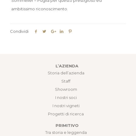
Sommelier – Puglia per questo prestigioso ed
ambitissimo riconoscimento.
Condividi
L’AZIENDA
Storia dell’azienda
Staff
Showroom
I nostri soci
I nostri vigneti
Progetti di ricerca
PRIMITIVO
Tra storia e leggenda