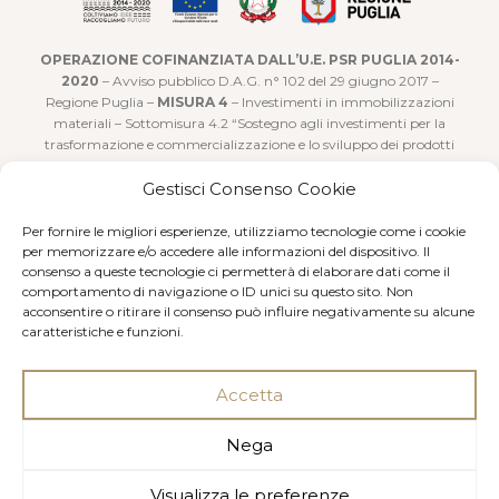
OPERAZIONE COFINANZIATA DALL’U.E. PSR PUGLIA 2014-
2020
– Avviso pubblico D.A.G. n° 102 del 29 giugno 2017 –
Regione Puglia –
MISURA 4
– Investimenti in immobilizzazioni
materiali – Sottomisura 4.2 “Sostegno agli investimenti per la
trasformazione e commercializzazione e lo sviluppo dei prodotti
agricoli”
Gestisci Consenso Cookie
Realizzato con il sostegno concesso sotto forma di aiuto forfettario
a valere sulla Sottomisura 9.1 – “Costituzione di Associazioni e
Per fornire le migliori esperienze, utilizziamo tecnologie come i cookie
Organizzazioni di produttori nei settori agricolo e forestale” PSR
per memorizzare e/o accedere alle informazioni del dispositivo. Il
consenso a queste tecnologie ci permetterà di elaborare dati come il
Regione Puglia 2014-2020 Fondo F.E.A.S.R. – Art. 27 Reg (UE)n.
comportamento di navigazione o ID unici su questo sito. Non
1305/2013.
acconsentire o ritirare il consenso può influire negativamente su alcune
caratteristiche e funzioni.
Accetta
Nega
© 2018 Produttori Vini Manduria Soc. Coop. - P. IVA
00092380732
Visualizza le preferenze