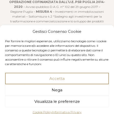
OPERAZIONE COFINANZIATA DALL’U.E. PSR PUGLIA 2014-
2020
– Avviso pubblico D.A.G. n° 102 del 29 giugno 2017 –
Regione Puglia –
MISURA 4
– Investimenti in immobilizzazioni
materiali – Sottomisura 4.2 “Sostegno agli investimenti per la
trasformazione e commercializzazione e lo sviluppo dei prodotti
agricoli”
Gestisci Consenso Cookie
Realizzato con il sostegno concesso sotto forma di aiuto forfettario
a valere sulla Sottomisura 9.1 – “Costituzione di Associazioni e
Per fornire le migliori esperienze, utilizziamo tecnologie come i cookie
Organizzazioni di produttori nei settori agricolo e forestale” PSR
per memorizzare e/o accedere alle informazioni del dispositivo. Il
consenso a queste tecnologie ci permetterà di elaborare dati come il
Regione Puglia 2014-2020 Fondo F.E.A.S.R. – Art. 27 Reg (UE)n.
comportamento di navigazione o ID unici su questo sito. Non
1305/2013.
acconsentire o ritirare il consenso può influire negativamente su alcune
caratteristiche e funzioni.
Accetta
Nega
© 2018 Produttori Vini Manduria Soc. Coop. - P. IVA
00092380732
Visualizza le preferenze
Progettazione e sviluppo: Consolidati | web e
comunicazione
Cookie Policy
Informativa Privacy