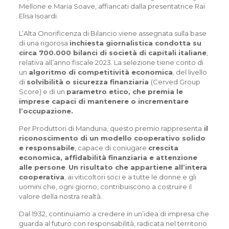
Mellone e Maria Soave, affiancati dalla presentatrice Rai
Elisa Isoardi.
L’Alta Onorificenza di Bilancio viene assegnata sulla base
di una rigorosa
inchiesta giornalistica condotta su
circa 700.000 bilanci di società di capitali italiane
,
relativa all’anno fiscale 2023. La selezione tiene conto di
un
algoritmo di competitività economica
, del livello
di
solvibilità o sicurezza finanziaria
(Cerved Group
Score) e di un
parametro etico, che premia le
imprese capaci di mantenere o incrementare
l’occupazione.
Per Produttori di Manduria, questo premio rappresenta
il
riconoscimento di un modello cooperativo solido
e responsabile
, capace di coniugare
crescita
economica, affidabilità finanziaria e attenzione
alle persone
.
Un risultato che appartiene all’intera
cooperativa
, ai viticoltori soci e a tutte le donne e gli
uomini che, ogni giorno, contribuiscono a costruire il
valore della nostra realtà.
Dal 1932, continuiamo a credere in un’idea di impresa che
guarda al futuro con responsabilità, radicata nel territorio